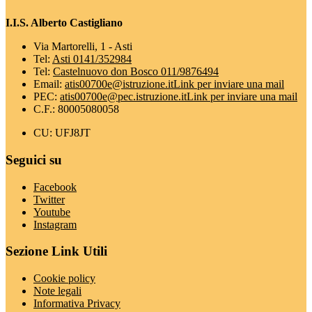
I.I.S. Alberto Castigliano
Via Martorelli, 1 - Asti
Tel:
Asti 0141/352984
Tel:
Castelnuovo don Bosco 011/9876494
Email:
atis00700e@istruzione.it
Link per inviare una mail
PEC:
atis00700e@pec.istruzione.it
Link per inviare una mail
C.F.: 80005080058
CU: UFJ8JT
Seguici su
Facebook
Twitter
Youtube
Instagram
Sezione Link Utili
Cookie policy
Note legali
Informativa Privacy