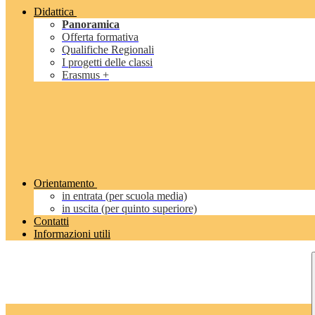
Didattica
Panoramica
Offerta formativa
Qualifiche Regionali
I progetti delle classi
Erasmus +
Orientamento
in entrata (per scuola media)
in uscita (per quinto superiore)
Contatti
Informazioni utili