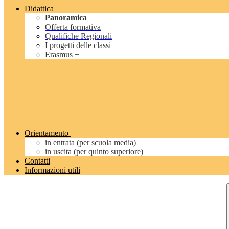
Didattica
Panoramica
Offerta formativa
Qualifiche Regionali
I progetti delle classi
Erasmus +
Orientamento
in entrata (per scuola media)
in uscita (per quinto superiore)
Contatti
Informazioni utili