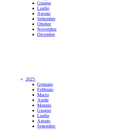
Giugno
Luglio
Agosto
Settembre
Ottobre
Novembre
Dicembre
2025
Gennaio
Febbraio
Marzo
Aprile
Maggio
Giugno
Luglio
Agosto
Settembre