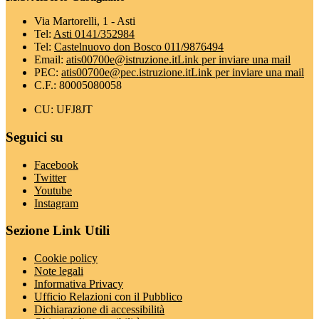
Via Martorelli, 1 - Asti
Tel:
Asti 0141/352984
Tel:
Castelnuovo don Bosco 011/9876494
Email:
atis00700e@istruzione.it
Link per inviare una mail
PEC:
atis00700e@pec.istruzione.it
Link per inviare una mail
C.F.: 80005080058
CU: UFJ8JT
Seguici su
Facebook
Twitter
Youtube
Instagram
Sezione Link Utili
Cookie policy
Note legali
Informativa Privacy
Ufficio Relazioni con il Pubblico
Dichiarazione di accessibilità