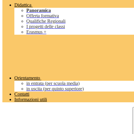
Didattica
Panoramica
Offerta formativa
Qualifiche Regionali
I progetti delle classi
Erasmus +
Orientamento
in entrata (per scuola media)
in uscita (per quinto superiore)
Contatti
Informazioni utili