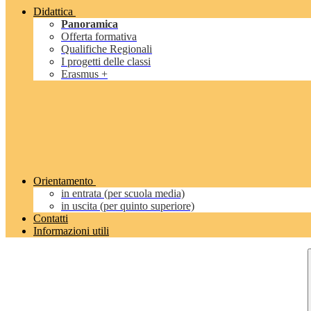
Didattica
Panoramica
Offerta formativa
Qualifiche Regionali
I progetti delle classi
Erasmus +
Orientamento
in entrata (per scuola media)
in uscita (per quinto superiore)
Contatti
Informazioni utili