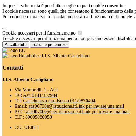
In questa schermata è possibile scegliere quali cookie consentire.
I cookie necessari sono quelli che consentono il funzionamento della pi
Per conoscere quali sono i cookie necessari al funzionamento potete v
Cookie necessari per il funzionamento
I cookie necessari per il funzionamento non possono essere disabilitati.
Accetta tutti
Salva le preferenze
I.I.S. Alberto Castigliano
Contatti
I.I.S. Alberto Castigliano
Via Martorelli, 1 - Asti
Tel:
Asti 0141/352984
Tel:
Castelnuovo don Bosco 011/9876494
Email:
atis00700e@istruzione.it
Link per inviare una mail
PEC:
atis00700e@pec.istruzione.it
Link per inviare una mail
C.F.: 80005080058
CU: UFJ8JT