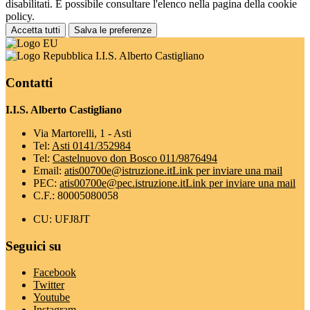
disabilitati. È possibile consultare l'elenco nella pagina della cookie
policy.
Accetta tutti
Salva le preferenze
I.I.S. Alberto Castigliano
Contatti
I.I.S. Alberto Castigliano
Via Martorelli, 1 - Asti
Tel:
Asti 0141/352984
Tel:
Castelnuovo don Bosco 011/9876494
Email:
atis00700e@istruzione.it
Link per inviare una mail
PEC:
atis00700e@pec.istruzione.it
Link per inviare una mail
C.F.: 80005080058
CU: UFJ8JT
Seguici su
Facebook
Twitter
Youtube
Instagram