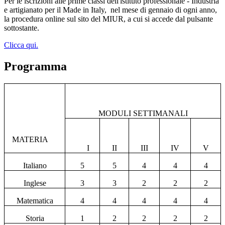
Per le iscrizioni alle prime classi dell'istituto professionale - Industria
e artigianato per il Made in Italy,
nel mese di gennaio di ogni anno,
la procedura online sul sito del MIUR, a cui si accede dal pulsante
sottostante.
Clicca qui.
Programma
MODULI SETTIMANALI
MATERIA
I
II
III
IV
V
Italiano
5
5
4
4
4
Inglese
3
3
2
2
2
Matematica
4
4
4
4
4
Storia
1
2
2
2
2