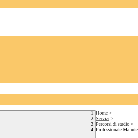
Home
>
Servizi
>
Percorsi di studio
>
Professionale Manuten