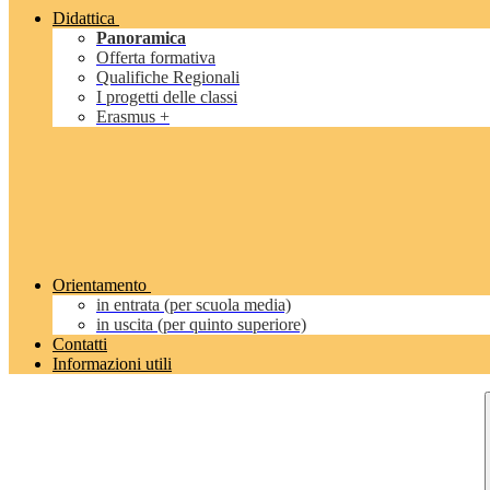
Didattica
Panoramica
Offerta formativa
Qualifiche Regionali
I progetti delle classi
Erasmus +
Orientamento
in entrata (per scuola media)
in uscita (per quinto superiore)
Contatti
Informazioni utili