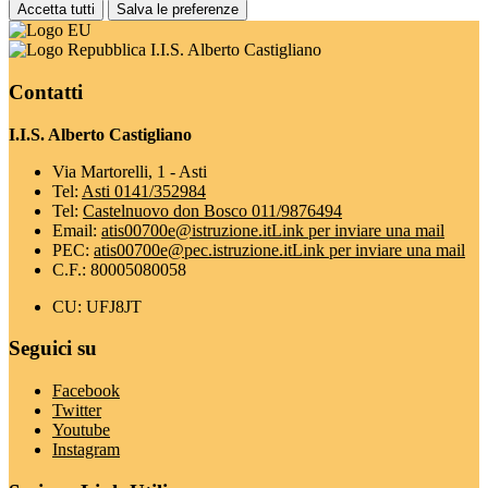
Accetta tutti
Salva le preferenze
I.I.S. Alberto Castigliano
Contatti
I.I.S. Alberto Castigliano
Via Martorelli, 1 - Asti
Tel:
Asti 0141/352984
Tel:
Castelnuovo don Bosco 011/9876494
Email:
atis00700e@istruzione.it
Link per inviare una mail
PEC:
atis00700e@pec.istruzione.it
Link per inviare una mail
C.F.: 80005080058
CU: UFJ8JT
Seguici su
Facebook
Twitter
Youtube
Instagram