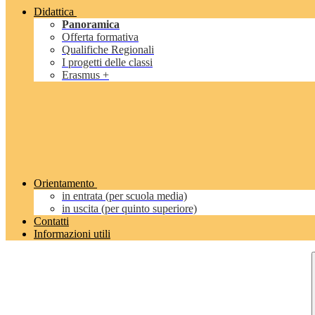
Didattica
Panoramica
Offerta formativa
Qualifiche Regionali
I progetti delle classi
Erasmus +
Orientamento
in entrata (per scuola media)
in uscita (per quinto superiore)
Contatti
Informazioni utili