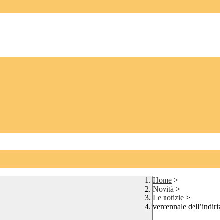
Home
>
Novità
>
Le notizie
>
ventennale dell’indi