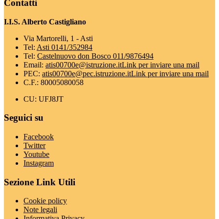
Contatti
I.I.S. Alberto Castigliano
Via Martorelli, 1 - Asti
Tel:
Asti 0141/352984
Tel:
Castelnuovo don Bosco 011/9876494
Email:
atis00700e@istruzione.it
Link per inviare una mail
PEC:
atis00700e@pec.istruzione.it
Link per inviare una mail
C.F.: 80005080058
CU: UFJ8JT
Seguici su
Facebook
Twitter
Youtube
Instagram
Sezione Link Utili
Cookie policy
Note legali
Informativa Privacy