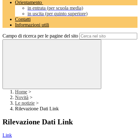
Orientamento
in entrata (per scuola media)
in uscita (per quinto superiore)
Contatti
Informazioni utili
Campo di ricerca per le pagine del sito
Home
>
Novità
>
Le notizie
>
Rilevazione Dati Link
Rilevazione Dati Link
Link