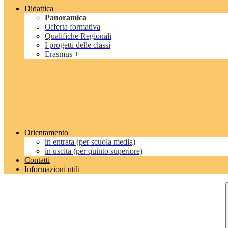
Didattica
Panoramica
Offerta formativa
Qualifiche Regionali
I progetti delle classi
Erasmus +
Orientamento
in entrata (per scuola media)
in uscita (per quinto superiore)
Contatti
Informazioni utili