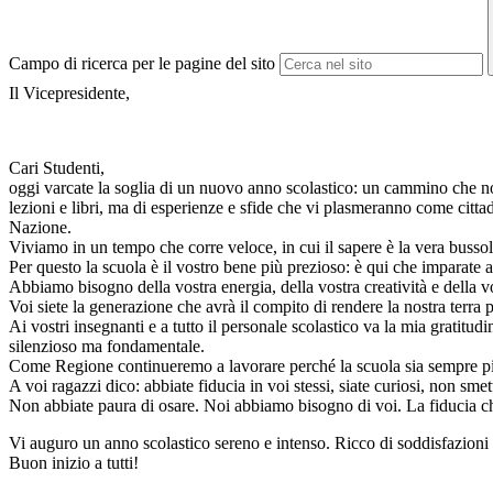
Campo di ricerca per le pagine del sito
Il Vicepresidente,
Torino, 10 Settemb
Cari Studenti,
oggi varcate la soglia di un nuovo anno scolastico: un cammino che no
lezioni e libri, ma di esperienze e sfide che vi plasmeranno come cittad
Nazione.
Viviamo in un tempo che corre veloce, in cui il sapere è la vera bussol
Per questo la scuola è il vostro bene più prezioso: è qui che imparate a c
Abbiamo bisogno della vostra energia, della vostra creatività e della v
Voi siete la generazione che avrà il compito di rendere la nostra terra 
Ai vostri insegnanti e a tutto il personale scolastico va la mia gratitu
silenzioso ma fondamentale.
Come Regione continueremo a lavorare perché la scuola sia sempre più d
A voi ragazzi dico: abbiate fiducia in voi stessi, siate curiosi, non sme
Non abbiate paura di osare. Noi abbiamo bisogno di voi. La fiducia c
Vi auguro un anno scolastico sereno e intenso. Ricco di soddisfazioni 
Buon inizio a tutti!