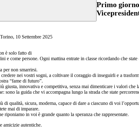
Primo giorno 
Vicepresiden
re 2025
n è solo fatto di
ini e come persone. Ogni mattina entrate in classe ricordando che state c
a per non smarrirsi.
redere nei vostri sogni, a coltivare il coraggio di inseguirli e a trasform
ostra “fame di futuro”.
più giusta, innovativa e competitiva, senza mai dimenticare i valori che l
dine: sono la guida che vi accompagna lungo la strada che state percorren
i qualità, sicura, moderna, capace di dare a ciascuno di voi l’opportuni
ttete mai di imparare.
he riponiamo in voi è grande quanto la speranza che rappresentate.
e amicizie autentiche.