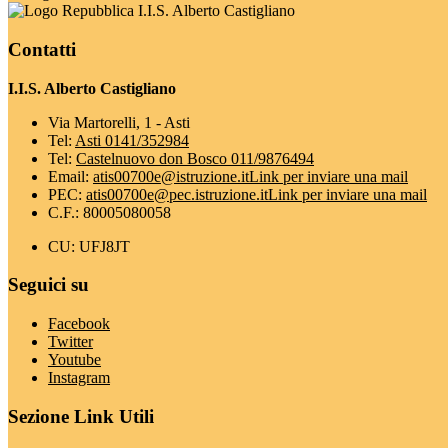
I.I.S. Alberto Castigliano
Contatti
I.I.S. Alberto Castigliano
Via Martorelli, 1 - Asti
Tel:
Asti 0141/352984
Tel:
Castelnuovo don Bosco 011/9876494
Email:
atis00700e@istruzione.it
Link per inviare una mail
PEC:
atis00700e@pec.istruzione.it
Link per inviare una mail
C.F.: 80005080058
CU: UFJ8JT
Seguici su
Facebook
Twitter
Youtube
Instagram
Sezione Link Utili