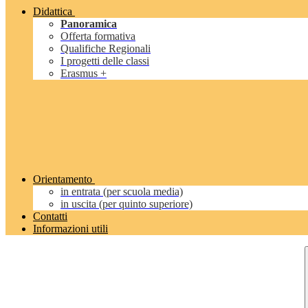
Didattica
Panoramica
Offerta formativa
Qualifiche Regionali
I progetti delle classi
Erasmus +
Orientamento
in entrata (per scuola media)
in uscita (per quinto superiore)
Contatti
Informazioni utili