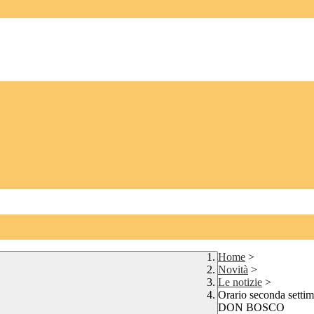
Home
>
Novità
>
Le notizie
>
Orario seconda set
DON BOSCO