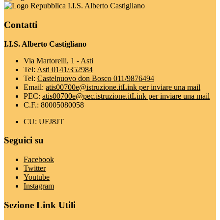
I.I.S. Alberto Castigliano
Contatti
I.I.S. Alberto Castigliano
Via Martorelli, 1 - Asti
Tel:
Asti 0141/352984
Tel:
Castelnuovo don Bosco 011/9876494
Email:
atis00700e@istruzione.it
Link per inviare una mail
PEC:
atis00700e@pec.istruzione.it
Link per inviare una mail
C.F.: 80005080058
CU: UFJ8JT
Seguici su
Facebook
Twitter
Youtube
Instagram
Sezione Link Utili