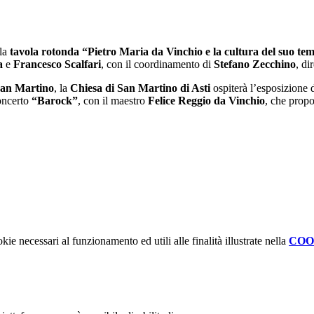
 la
tavola rotonda “Pietro Maria da Vinchio e la cultura del suo te
a
e
Francesco Scalfari
, con il coordinamento di
Stefano Zecchino
, di
San Martino
, la
Chiesa di San Martino di Asti
ospiterà l’esposizione d
concerto
“Barock”
, con il maestro
Felice Reggio da Vinchio
, che propo
kie necessari al funzionamento ed utili alle finalità illustrate nella
COO