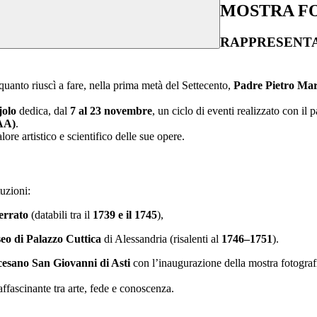
MOSTRA FOTO
RAPPRESENTARE L
 quanto riuscì a fare, nella prima metà del Settecento,
Padre Pietro Mar
jolo
dedica, dal
7 al 23 novembre
, un ciclo di eventi realizzato con il 
VAA)
.
lore artistico e scientifico delle sue opere.
tuzioni:
errato
(databili tra il
1739 e il 1745
),
o di Palazzo Cuttica
di Alessandria (risalenti al
1746–1751
).
esano San Giovanni di Asti
con l’inaugurazione della mostra fotogra
affascinante tra arte, fede e conoscenza.