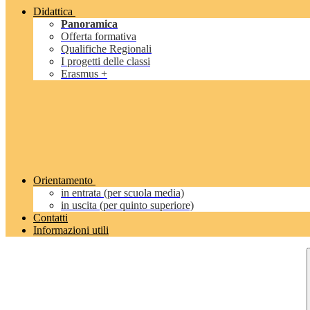
Didattica
Panoramica
Offerta formativa
Qualifiche Regionali
I progetti delle classi
Erasmus +
Orientamento
in entrata (per scuola media)
in uscita (per quinto superiore)
Contatti
Informazioni utili