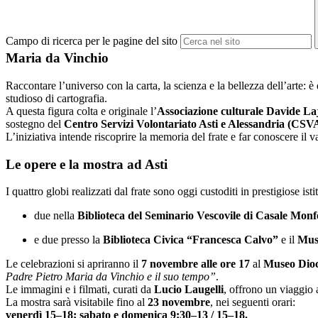
Campo di ricerca per le pagine del sito
Maria da Vinchio
Raccontare l’universo con la carta, la scienza e la bellezza dell’arte: è
studioso di cartografia.
A questa figura colta e originale l’
Associazione culturale Davide La
sostegno del
Centro Servizi Volontariato Asti e Alessandria (CS
L’iniziativa intende riscoprire la memoria del frate e far conoscere il va
Le opere e la mostra ad Asti
I quattro globi realizzati dal frate sono oggi custoditi in prestigiose isti
due nella
Biblioteca del Seminario Vescovile di Casale Monf
e due presso la
Biblioteca Civica “Francesca Calvo”
e il
Muse
Le celebrazioni si apriranno il
7 novembre alle ore 17
al
Museo Dioc
Padre Pietro Maria da Vinchio e il suo tempo”
.
Le immagini e i filmati, curati da
Lucio Laugelli
, offrono un viaggio 
La mostra sarà visitabile fino al
23 novembre
, nei seguenti orari:
venerdì 15–18; sabato e domenica 9:30–13 / 15–18.