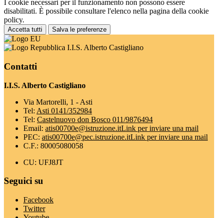
I cookie necessari per il funzionamento non possono essere
disabilitati. È possibile consultare l'elenco nella pagina della cookie
policy.
Accetta tutti
Salva le preferenze
I.I.S. Alberto Castigliano
Contatti
I.I.S. Alberto Castigliano
Via Martorelli, 1 - Asti
Tel:
Asti 0141/352984
Tel:
Castelnuovo don Bosco 011/9876494
Email:
atis00700e@istruzione.it
Link per inviare una mail
PEC:
atis00700e@pec.istruzione.it
Link per inviare una mail
C.F.: 80005080058
CU: UFJ8JT
Seguici su
Facebook
Twitter
Youtube