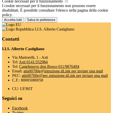
Cookie necessari per il funzionamento
I cookie necessari per il funzionamento non possono essere
disabilitati. È possibile consultare l'elenco nella pagina della cookie
policy.
Accetta tutti
Salva le preferenze
I.I.S. Alberto Castigliano
Contatti
I.I.S. Alberto Castigliano
Via Martorelli, 1 - Asti
Tel:
Asti 0141/352984
Tel:
Castelnuovo don Bosco 011/9876494
Email:
atis00700e@istruzione.it
Link per inviare una mail
PEC:
atis00700e@pec.istruzione.it
Link per inviare una mail
C.F.: 80005080058
CU: UFJ8JT
Seguici su
Facebook
Twitter