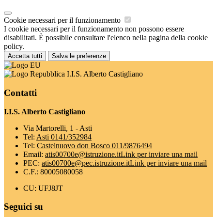
Cookie necessari per il funzionamento
I cookie necessari per il funzionamento non possono essere
disabilitati. È possibile consultare l'elenco nella pagina della cookie
policy.
Accetta tutti
Salva le preferenze
I.I.S. Alberto Castigliano
Contatti
I.I.S. Alberto Castigliano
Via Martorelli, 1 - Asti
Tel:
Asti 0141/352984
Tel:
Castelnuovo don Bosco 011/9876494
Email:
atis00700e@istruzione.it
Link per inviare una mail
PEC:
atis00700e@pec.istruzione.it
Link per inviare una mail
C.F.: 80005080058
CU: UFJ8JT
Seguici su