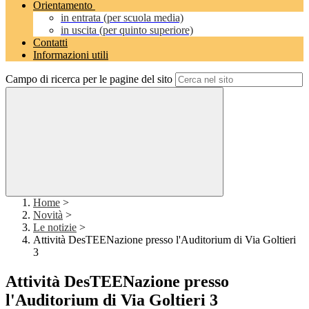
Orientamento
in entrata (per scuola media)
in uscita (per quinto superiore)
Contatti
Informazioni utili
Campo di ricerca per le pagine del sito
Home
>
Novità
>
Le notizie
>
Attività DesTEENazione presso l'Auditorium di Via Goltieri
3
Attività DesTEENazione presso
l'Auditorium di Via Goltieri 3