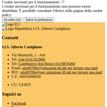
Cookie necessari per il funzionamento
I cookie necessari per il funzionamento non possono essere
disabilitati. È possibile consultare l'elenco nella pagina della cookie
policy.
Accetta tutti
Salva le preferenze
I.I.S. Alberto Castigliano
Contatti
I.I.S. Alberto Castigliano
Via Martorelli, 1 - Asti
Tel:
Asti 0141/352984
Tel:
Castelnuovo don Bosco 011/9876494
Email:
atis00700e@istruzione.it
Link per inviare una mail
PEC:
atis00700e@pec.istruzione.it
Link per inviare una mail
C.F.: 80005080058
CU: UFJ8JT
Seguici su
Facebook