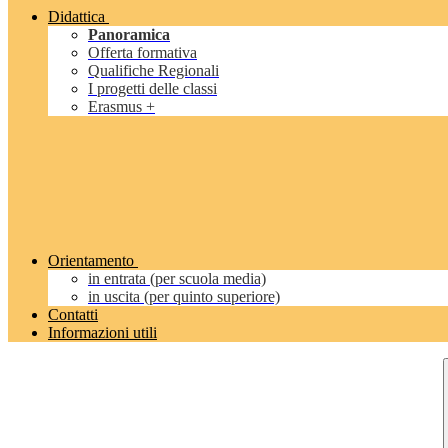
Didattica
Panoramica
Offerta formativa
Qualifiche Regionali
I progetti delle classi
Erasmus +
Orientamento
in entrata (per scuola media)
in uscita (per quinto superiore)
Contatti
Informazioni utili